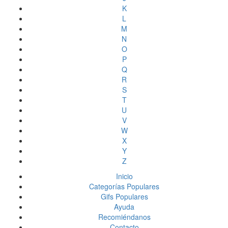
K
L
M
N
O
P
Q
R
S
T
U
V
W
X
Y
Z
Inicio
Categorías Populares
Gifs Populares
Ayuda
Recomiéndanos
Contacto