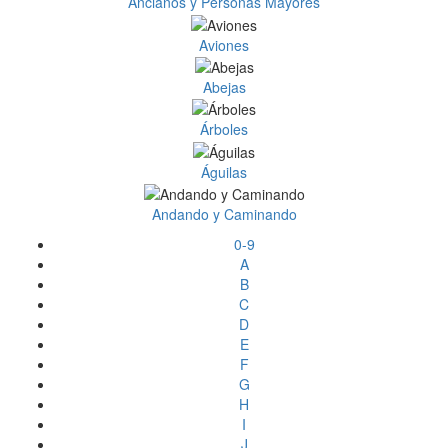
Ancianos y Personas Mayores
Aviones
Abejas
Árboles
Águilas
Andando y Caminando
0-9
A
B
C
D
E
F
G
H
I
J