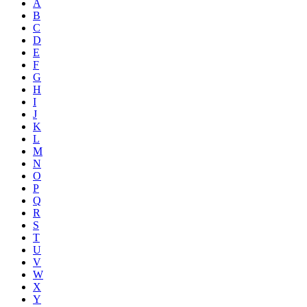
A
B
C
D
E
F
G
H
I
J
K
L
M
N
O
P
Q
R
S
T
U
V
W
X
Y