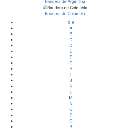
Bandera de Argentina
Bandera de Colombia
0-9
A
B
C
D
E
F
G
H
I
J
K
L
M
N
O
P
Q
R