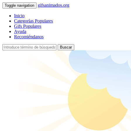
gifsanimados.org
Toggle navigation
Inicio
Categorías Populares
Gifs Populares
Ayuda
Recomiéndanos
Buscar