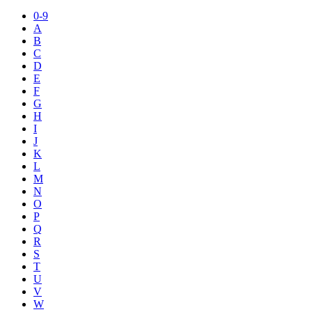
0-9
A
B
C
D
E
F
G
H
I
J
K
L
M
N
O
P
Q
R
S
T
U
V
W