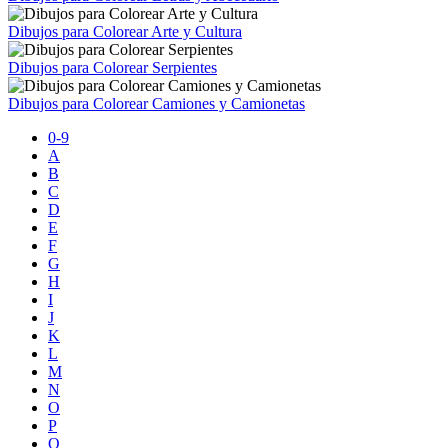
Dibujos para Colorear Arte y Cultura
Dibujos para Colorear Serpientes
Dibujos para Colorear Camiones y Camionetas
0-9
A
B
C
D
E
F
G
H
I
J
K
L
M
N
O
P
Q