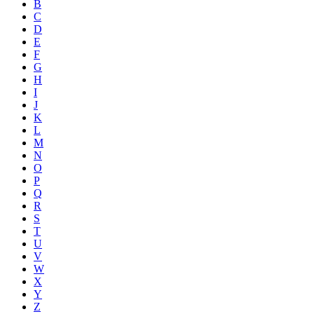
B
C
D
E
F
G
H
I
J
K
L
M
N
O
P
Q
R
S
T
U
V
W
X
Y
Z