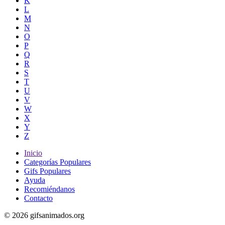
K
L
M
N
O
P
Q
R
S
T
U
V
W
X
Y
Z
Inicio
Categorías Populares
Gifs Populares
Ayuda
Recomiéndanos
Contacto
© 2026 gifsanimados.org