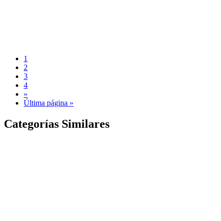
1
2
3
4
»
Última página »
Categorías Similares