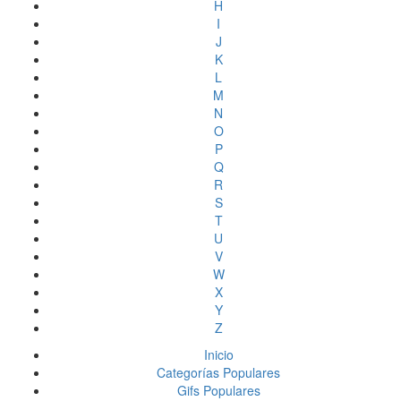
H
I
J
K
L
M
N
O
P
Q
R
S
T
U
V
W
X
Y
Z
Inicio
Categorías Populares
Gifs Populares