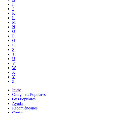
I
J
K
L
M
N
O
P
Q
R
S
T
U
V
W
X
Y
Z
Inicio
Categorías Populares
Gifs Populares
Ayuda
Recomiéndanos
Contacto