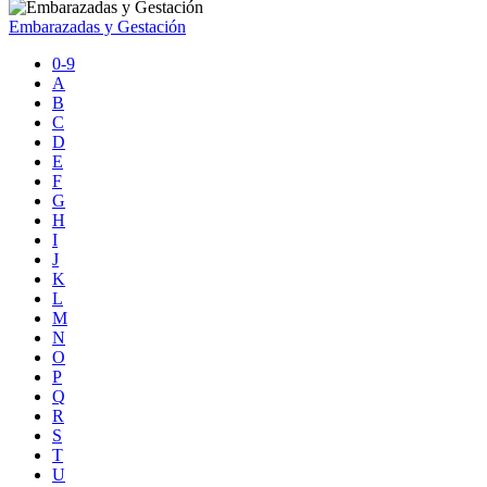
Embarazadas y Gestación
0-9
A
B
C
D
E
F
G
H
I
J
K
L
M
N
O
P
Q
R
S
T
U