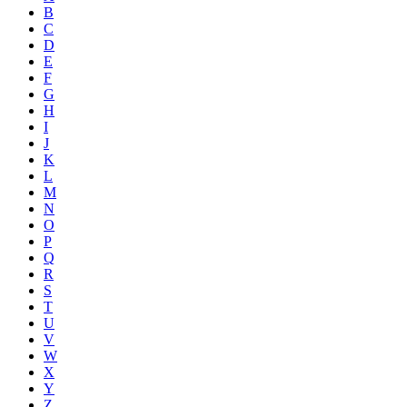
B
C
D
E
F
G
H
I
J
K
L
M
N
O
P
Q
R
S
T
U
V
W
X
Y
Z