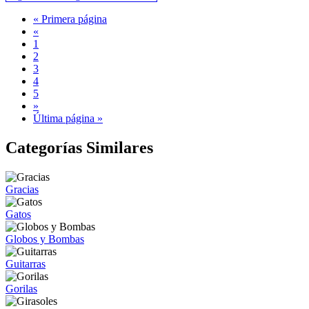
« Primera página
«
1
2
3
4
5
»
Última página »
Categorías Similares
Gracias
Gatos
Globos y Bombas
Guitarras
Gorilas