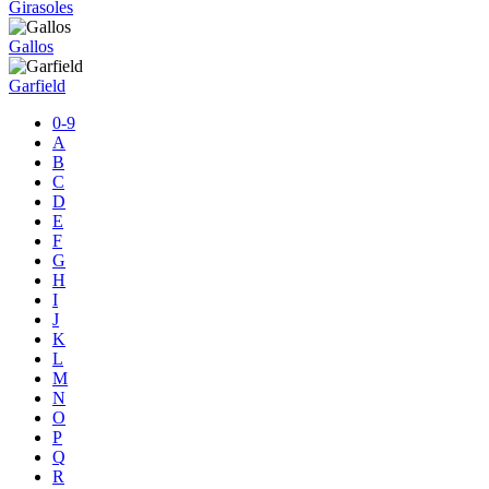
Girasoles
Gallos
Garfield
0-9
A
B
C
D
E
F
G
H
I
J
K
L
M
N
O
P
Q
R