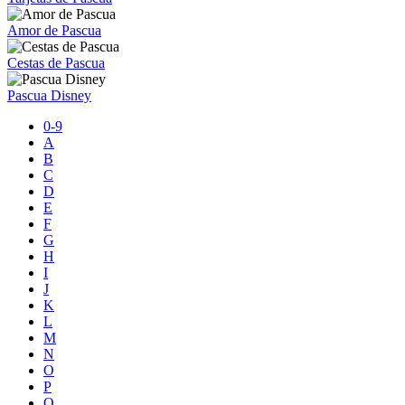
Amor de Pascua
Cestas de Pascua
Pascua Disney
0-9
A
B
C
D
E
F
G
H
I
J
K
L
M
N
O
P
Q