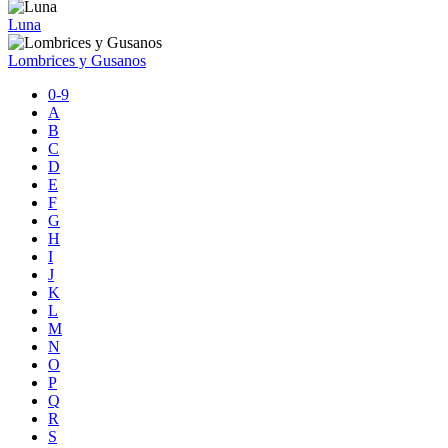
Luna
Lombrices y Gusanos
0-9
A
B
C
D
E
F
G
H
I
J
K
L
M
N
O
P
Q
R
S