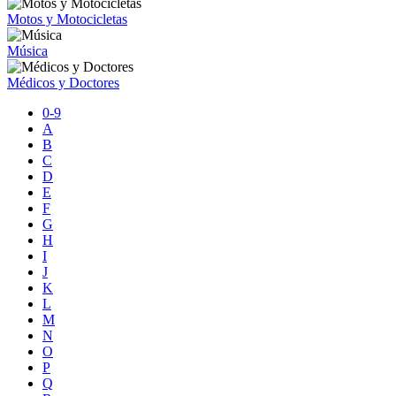
Motos y Motocicletas
Música
Médicos y Doctores
0-9
A
B
C
D
E
F
G
H
I
J
K
L
M
N
O
P
Q