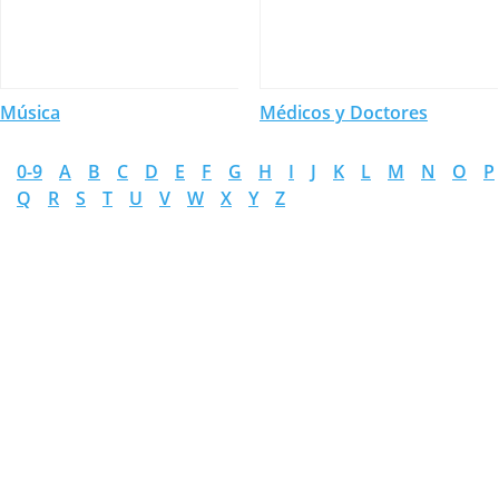
Música
Médicos y Doctores
0-9
A
B
C
D
E
F
G
H
I
J
K
L
M
N
O
P
Q
R
S
T
U
V
W
X
Y
Z