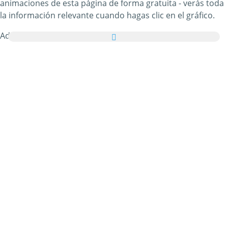
animaciones de esta página de forma gratuita - verás toda
la información relevante cuando hagas clic en el gráfico.
Además, puedes enviar todas las imágenes de
Monopatines y Patinetas como tarjetas de felicitación a tus
familiares y amigos de manera totalmente gratuita e
incluso añadir unas palabras bonitas a tus tarjetas
virtuales personales.
Todos los gifs animados de Monopatines y Patinetas y las
imágenes de Monopatines y Patinetas de esta categoría
son 100% gratuitos y no hay ningún cargo adicional por
utilizarlos. En agradecimiento, por favor
recomienda
nuestro servicio
en tu página web o blog. Puedes
encontrar más información al respecto en nuestra
sección
de ayuda
.