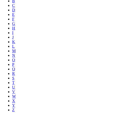
B
C
D
E
F
G
H
I
J
K
L
M
N
O
P
Q
R
S
T
U
V
W
X
Y
Z