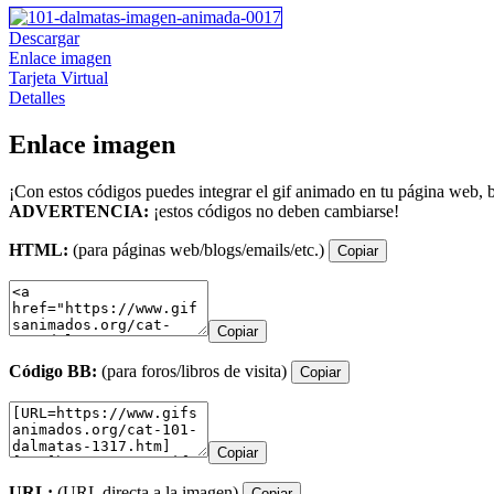
Descargar
Enlace imagen
Tarjeta Virtual
Detalles
Enlace imagen
¡Con estos códigos puedes integrar el gif animado en tu página web, b
ADVERTENCIA:
¡estos códigos no deben cambiarse!
HTML:
(para páginas web/blogs/emails/etc.)
Copiar
Copiar
Código BB:
(para foros/libros de visita)
Copiar
Copiar
URL:
(URL directa a la imagen)
Copiar