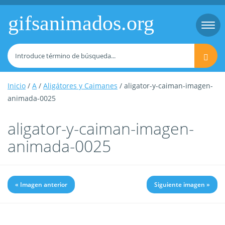
gifsanimados.org
Togg
navi
Inicio
/
A
/
Aligátores y Caimanes
/ aligator-y-caiman-imagen-
animada-0025
aligator-y-caiman-imagen-
animada-0025
« Imagen anterior
Siguiente imagen »