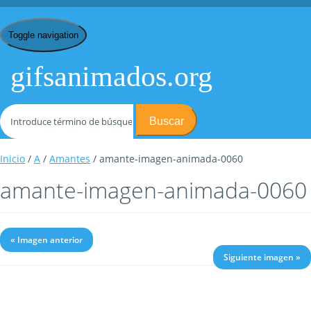
Toggle navigation
gifsanimados.org
Buscar
Inicio
/
A
/
Amantes
/ amante-imagen-animada-0060
amante-imagen-animada-0060
« Imagen anterior
Siguiente imagen »