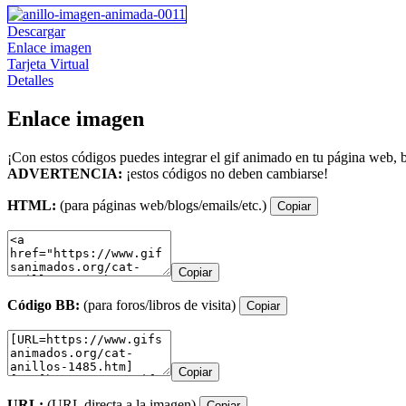
Descargar
Enlace imagen
Tarjeta Virtual
Detalles
Enlace imagen
¡Con estos códigos puedes integrar el gif animado en tu página web, b
ADVERTENCIA:
¡estos códigos no deben cambiarse!
HTML:
(para páginas web/blogs/emails/etc.)
Copiar
Copiar
Código BB:
(para foros/libros de visita)
Copiar
Copiar
URL:
(URL directa a la imagen)
Copiar