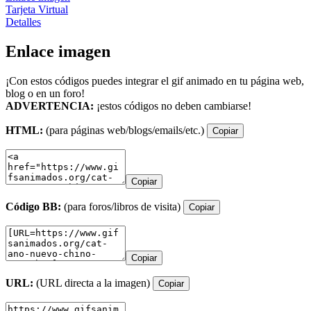
Tarjeta Virtual
Detalles
Enlace imagen
¡Con estos códigos puedes integrar el gif animado en tu página web,
blog o en un foro!
ADVERTENCIA:
¡estos códigos no deben cambiarse!
HTML:
(para páginas web/blogs/emails/etc.)
Copiar
Copiar
Código BB:
(para foros/libros de visita)
Copiar
Copiar
URL:
(URL directa a la imagen)
Copiar