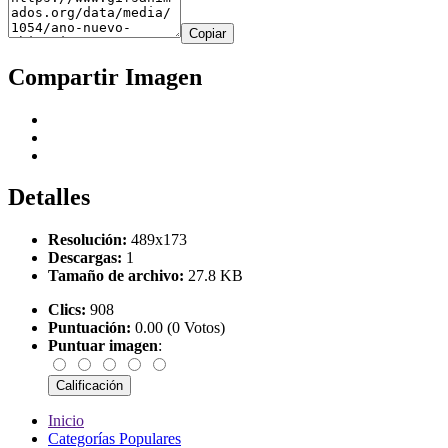
Copiar
Compartir Imagen
Detalles
Resolución:
489x173
Descargas:
1
Tamaño de archivo:
27.8 KB
Clics:
908
Puntuación:
0.00 (0 Votos)
Puntuar imagen
:
Inicio
Categorías Populares