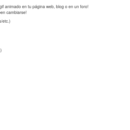
gif animado en tu página web, blog o en un foro!
ben cambiarse!
/etc.)
a)