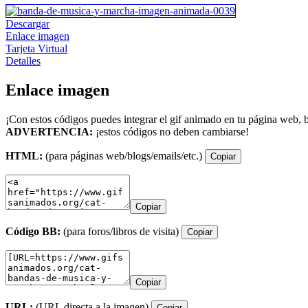
Descargar
Enlace imagen
Tarjeta Virtual
Detalles
Enlace imagen
¡Con estos códigos puedes integrar el gif animado en tu página web, b
ADVERTENCIA:
¡estos códigos no deben cambiarse!
HTML:
(para páginas web/blogs/emails/etc.)
Copiar
Copiar
Código BB:
(para foros/libros de visita)
Copiar
Copiar
URL:
(URL directa a la imagen)
Copiar