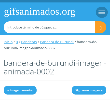
gifsanimados.org
Togg
navi
Inicio
/
B
/
Banderas
/
Bandera de Burundi
/ bandera-de-
burundi-imagen-animada-0002
bandera-de-burundi-imagen-
animada-0002
« Imagen anterior
Siguiente imagen »