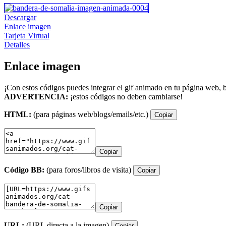
Descargar
Enlace imagen
Tarjeta Virtual
Detalles
Enlace imagen
¡Con estos códigos puedes integrar el gif animado en tu página web, b
ADVERTENCIA:
¡estos códigos no deben cambiarse!
HTML:
(para páginas web/blogs/emails/etc.)
Copiar
Copiar
Código BB:
(para foros/libros de visita)
Copiar
Copiar
URL:
(URL directa a la imagen)
Copiar