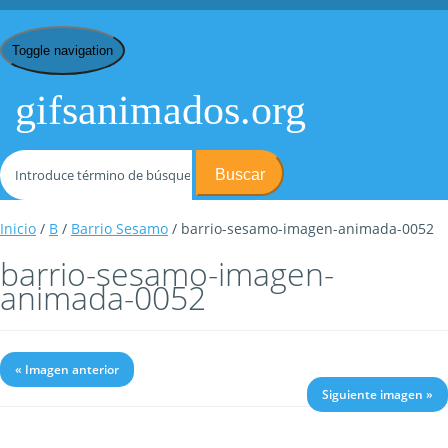
Toggle navigation
gifsanimados.org
Buscar
Inicio
/
B
/
Barrio Sesamo
/ barrio-sesamo-imagen-animada-0052
barrio-sesamo-imagen-
animada-0052
« Imagen anterior
Siguiente imagen »