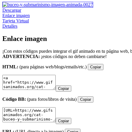
Descargar
Enlace imagen
Tarjeta Virtual
Detalles
Enlace imagen
¡Con estos códigos puedes integrar el gif animado en tu página web, b
ADVERTENCIA:
¡estos códigos no deben cambiarse!
HTML:
(para páginas web/blogs/emails/etc.)
Copiar
Copiar
Código BB:
(para foros/libros de visita)
Copiar
Copiar
URL:
(URL directa a la imagen)
Copiar