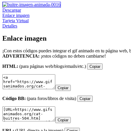
Descargar
Enlace imagen
Tarjeta Virtual
Detalles
Enlace imagen
¡Con estos códigos puedes integrar el gif animado en tu página web, b
ADVERTENCIA:
¡estos códigos no deben cambiarse!
HTML:
(para páginas web/blogs/emails/etc.)
Copiar
Copiar
Código BB:
(para foros/libros de visita)
Copiar
Copiar
URL:
(URL directa a la imagen)
Copiar