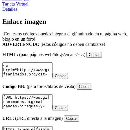
Tarjeta Virtual
Detalles
Enlace imagen
¡Con estos códigos puedes integrar el gif animado en tu página web,
blog o en un foro!
ADVERTENCIA:
¡estos códigos no deben cambiarse!
HTML:
(para páginas web/blogs/emails/etc.)
Copiar
Copiar
Código BB:
(para foros/libros de visita)
Copiar
Copiar
URL:
(URL directa a la imagen)
Copiar