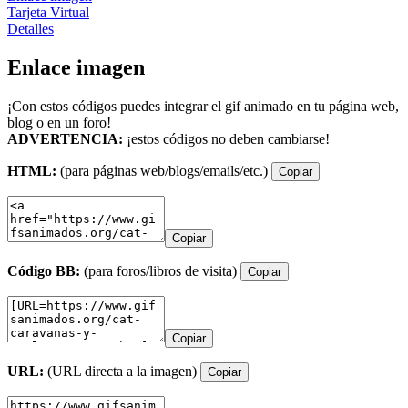
Tarjeta Virtual
Detalles
Enlace imagen
¡Con estos códigos puedes integrar el gif animado en tu página web,
blog o en un foro!
ADVERTENCIA:
¡estos códigos no deben cambiarse!
HTML:
(para páginas web/blogs/emails/etc.)
Copiar
Copiar
Código BB:
(para foros/libros de visita)
Copiar
Copiar
URL:
(URL directa a la imagen)
Copiar