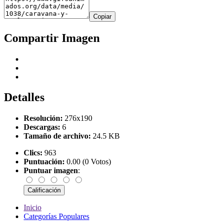
Copiar
Compartir Imagen
Detalles
Resolución:
276x190
Descargas:
6
Tamaño de archivo:
24.5 KB
Clics:
963
Puntuación:
0.00 (0 Votos)
Puntuar imagen
:
Inicio
Categorías Populares