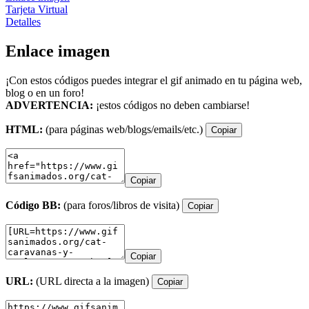
Tarjeta Virtual
Detalles
Enlace imagen
¡Con estos códigos puedes integrar el gif animado en tu página web,
blog o en un foro!
ADVERTENCIA:
¡estos códigos no deben cambiarse!
HTML:
(para páginas web/blogs/emails/etc.)
Copiar
Copiar
Código BB:
(para foros/libros de visita)
Copiar
Copiar
URL:
(URL directa a la imagen)
Copiar