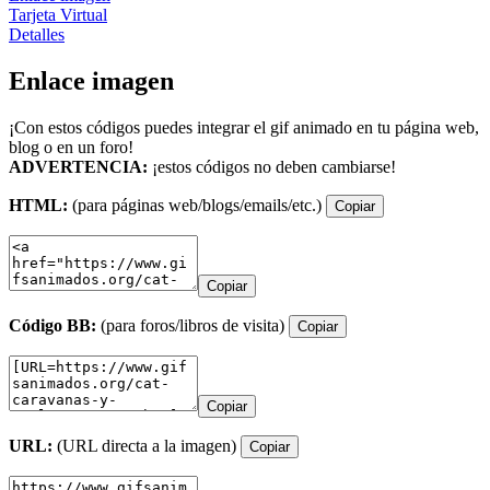
Tarjeta Virtual
Detalles
Enlace imagen
¡Con estos códigos puedes integrar el gif animado en tu página web,
blog o en un foro!
ADVERTENCIA:
¡estos códigos no deben cambiarse!
HTML:
(para páginas web/blogs/emails/etc.)
Copiar
Copiar
Código BB:
(para foros/libros de visita)
Copiar
Copiar
URL:
(URL directa a la imagen)
Copiar