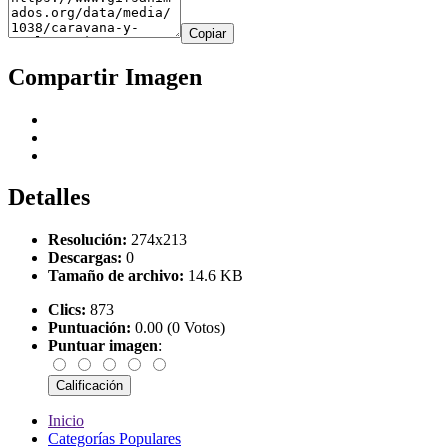
Copiar
Compartir Imagen
Detalles
Resolución:
274x213
Descargas:
0
Tamaño de archivo:
14.6 KB
Clics:
873
Puntuación:
0.00 (0 Votos)
Puntuar imagen
:
Inicio
Categorías Populares