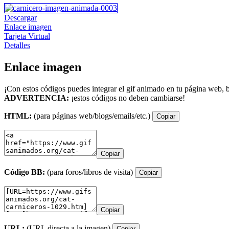
Descargar
Enlace imagen
Tarjeta Virtual
Detalles
Enlace imagen
¡Con estos códigos puedes integrar el gif animado en tu página web, b
ADVERTENCIA:
¡estos códigos no deben cambiarse!
HTML:
(para páginas web/blogs/emails/etc.)
Copiar
Copiar
Código BB:
(para foros/libros de visita)
Copiar
Copiar
URL:
(URL directa a la imagen)
Copiar