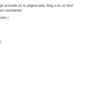
gif animado en tu página web, blog o en un foro!
ben cambiarse!
/etc.)
a)