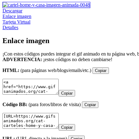
Descargar
Enlace imagen
Tarjeta Virtual
Detalles
Enlace imagen
¡Con estos códigos puedes integrar el gif animado en tu página web, b
ADVERTENCIA:
¡estos códigos no deben cambiarse!
HTML:
(para páginas web/blogs/emails/etc.)
Copiar
Copiar
Código BB:
(para foros/libros de visita)
Copiar
Copiar
URL:
(URL directa a la imagen)
Copiar