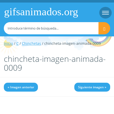
gifsanimados.org
Togg
navi
Inicio
/
C
/
Chinchetas
/ chincheta-imagen-animada-0009
chincheta-imagen-animada-
0009
« Imagen anterior
Siguiente imagen »