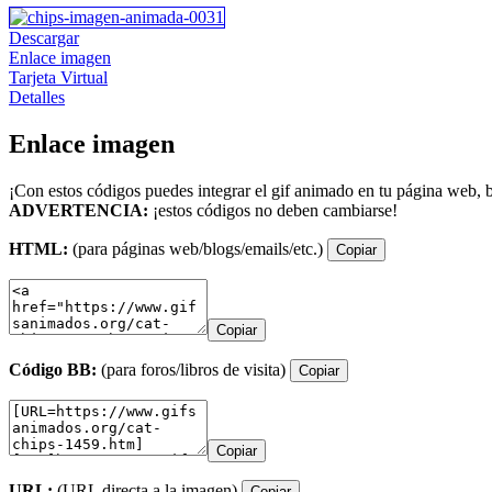
Descargar
Enlace imagen
Tarjeta Virtual
Detalles
Enlace imagen
¡Con estos códigos puedes integrar el gif animado en tu página web, b
ADVERTENCIA:
¡estos códigos no deben cambiarse!
HTML:
(para páginas web/blogs/emails/etc.)
Copiar
Copiar
Código BB:
(para foros/libros de visita)
Copiar
Copiar
URL:
(URL directa a la imagen)
Copiar