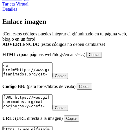
Tarjeta Virtual
Detalles
Enlace imagen
¡Con estos códigos puedes integrar el gif animado en tu página web,
blog o en un foro!
ADVERTENCIA:
¡estos códigos no deben cambiarse!
HTML:
(para páginas web/blogs/emails/etc.)
Copiar
Copiar
Código BB:
(para foros/libros de visita)
Copiar
Copiar
URL:
(URL directa a la imagen)
Copiar