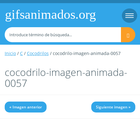
gifsanimados.org
Togg
navi
Inicio
/
C
/
Cocodrilos
/ cocodrilo-imagen-animada-0057
cocodrilo-imagen-animada-
0057
« Imagen anterior
Siguiente imagen »