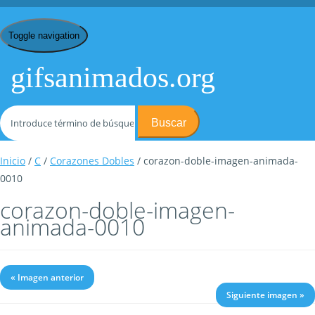
Toggle navigation
gifsanimados.org
Buscar
Inicio
/
C
/
Corazones Dobles
/ corazon-doble-imagen-animada-
0010
corazon-doble-imagen-
animada-0010
« Imagen anterior
Siguiente imagen »