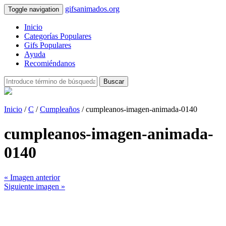
gifsanimados.org
Toggle navigation
Inicio
Categorías Populares
Gifs Populares
Ayuda
Recomiéndanos
Buscar
Inicio
/
C
/
Cumpleaños
/ cumpleanos-imagen-animada-0140
cumpleanos-imagen-animada-
0140
« Imagen anterior
Siguiente imagen »