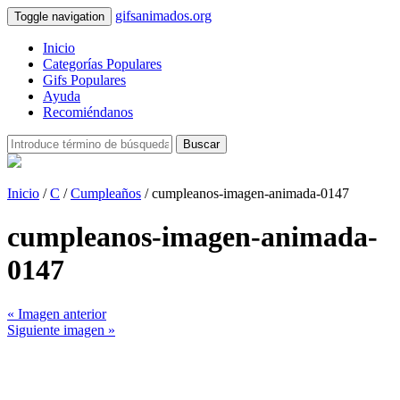
gifsanimados.org
Toggle navigation
Inicio
Categorías Populares
Gifs Populares
Ayuda
Recomiéndanos
Buscar
Inicio
/
C
/
Cumpleaños
/ cumpleanos-imagen-animada-0147
cumpleanos-imagen-animada-
0147
« Imagen anterior
Siguiente imagen »