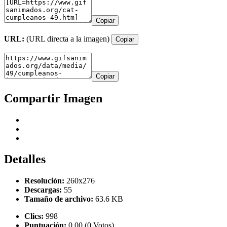
Copiar
URL:
(URL directa a la imagen)
Copiar
Copiar
Compartir Imagen
Detalles
Resolución:
260x276
Descargas:
55
Tamaño de archivo:
63.6 KB
Clics:
998
Puntuación:
0.00 (0 Votos)