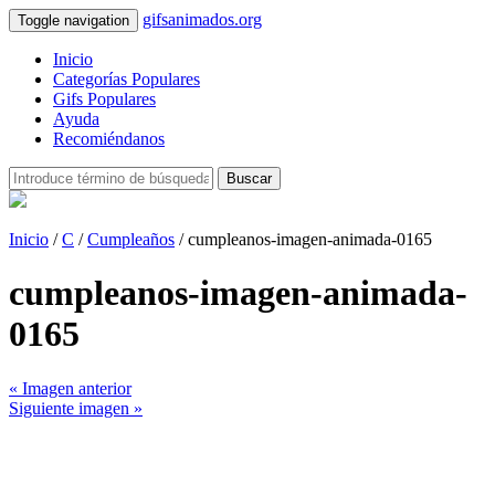
gifsanimados.org
Toggle navigation
Inicio
Categorías Populares
Gifs Populares
Ayuda
Recomiéndanos
Buscar
Inicio
/
C
/
Cumpleaños
/ cumpleanos-imagen-animada-0165
cumpleanos-imagen-animada-
0165
« Imagen anterior
Siguiente imagen »