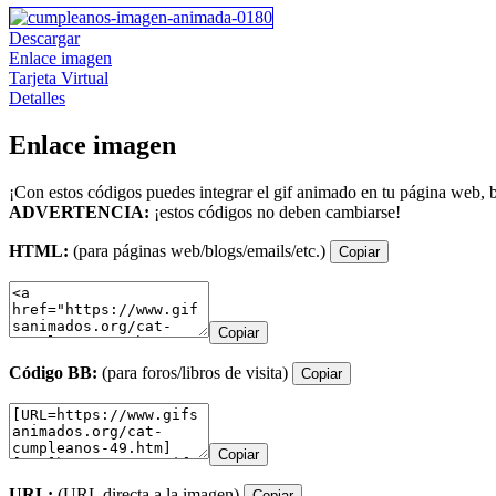
Descargar
Enlace imagen
Tarjeta Virtual
Detalles
Enlace imagen
¡Con estos códigos puedes integrar el gif animado en tu página web, b
ADVERTENCIA:
¡estos códigos no deben cambiarse!
HTML:
(para páginas web/blogs/emails/etc.)
Copiar
Copiar
Código BB:
(para foros/libros de visita)
Copiar
Copiar
URL:
(URL directa a la imagen)
Copiar