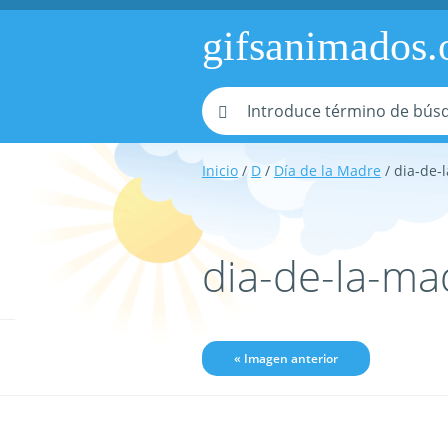
gifsanimados.
Inicio
/
D
/
Día de la Madre
/ dia-de
dia-de-la-m
« Imagen anterior