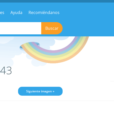
res
Ayuda
Recomiéndanos
Buscar
043
Siguiente imagen »