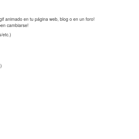
gif animado en tu página web, blog o en un foro!
ben cambiarse!
/etc.)
a)