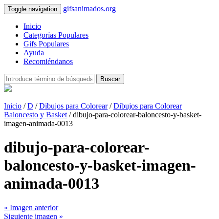
gifsanimados.org
Toggle navigation
Inicio
Categorías Populares
Gifs Populares
Ayuda
Recomiéndanos
Buscar
Inicio
/
D
/
Dibujos para Colorear
/
Dibujos para Colorear
Baloncesto y Basket
/ dibujo-para-colorear-baloncesto-y-basket-
imagen-animada-0013
dibujo-para-colorear-
baloncesto-y-basket-imagen-
animada-0013
« Imagen anterior
Siguiente imagen »