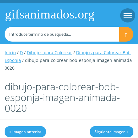
gifsanimados.org
Togg
navi
Inicio
/
D
/
Dibujos para Colorear
/
Dibujos para Colorear Bob
Esponja
/ dibujo-para-colorear-bob-esponja-imagen-animada-
0020
dibujo-para-colorear-bob-
esponja-imagen-animada-
0020
« Imagen anterior
Siguiente imagen »